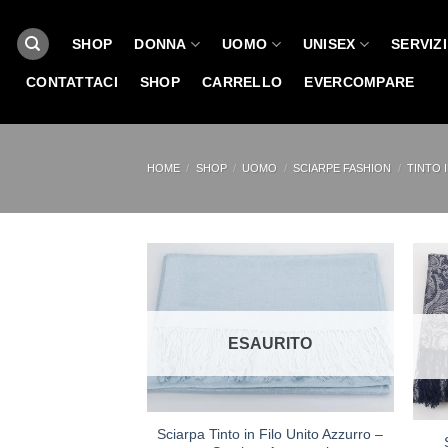
Salta
ai
SHOP
DONNA
UOMO
UNISEX
SERVIZI
contenuti
CONTATTACI
SHOP
CARRELLO
EVERCOMPARE
HOME
/
SHOP
/
UOMO
/
SCIARPE FASHION
/
TINTO I
ESAURITO
Sciarpa Tinto in Filo Unito Azzurro –