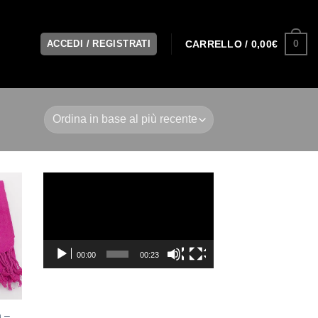
0
ACCEDI / REGISTRATI
CARRELLO /
0,00
€
Video
Player
00:00
00:23
a –