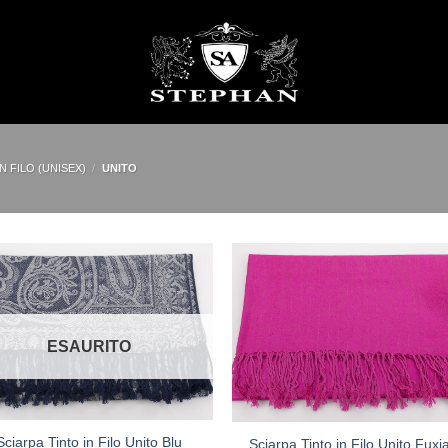
N FILO (UNISEX)
/
UNITO
ESAURITO
Sciarpa Tinto in Filo Unito Blu
Sciarpa Tinto in Filo Unito Fuxi